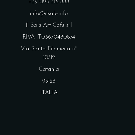
+39 095 316 888
info@ilsale.info
Il Sale Art Cafè srl
P.IVA IT03670480874
Via Santa Filomena n°
10/12
Catania
95128
ITALIA