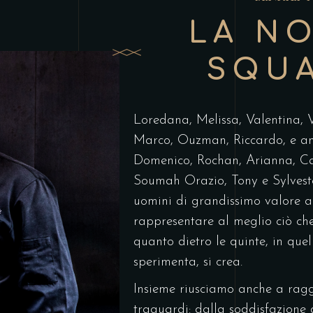
LA N
SQU
Loredana, Melissa, Valentina, 
Marco, Ouzman, Riccardo, e an
Domenico, Rochan, Arianna, Ca
Soumah Orazio, Tony e Sylveste
uomini di grandissimo valore a
rappresentare al meglio ciò che
quanto dietro le quinte, in quel
sperimenta, si crea.
Insieme riusciamo anche a rag
traguardi: dalla soddisfazione 