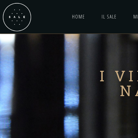
HOME
IL SALE
M
I V
N