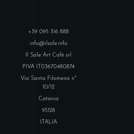
+39 095 316 888
info@ilsale.info
Il Sale Art Cafè srl
P.IVA IT03670480874
Via Santa Filomena n°
10/12
Catania
95128
ITALIA