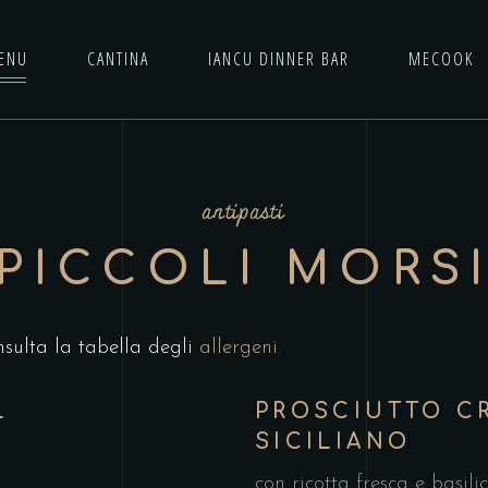
ENU
CANTINA
IANCU DINNER BAR
MECOOK
antipasti
PICCOLI MORS
nsulta la tabella degli
allergeni
.
L
PROSCIUTTO C
€5,50
SICILIANO
con ricotta fresca e basilic