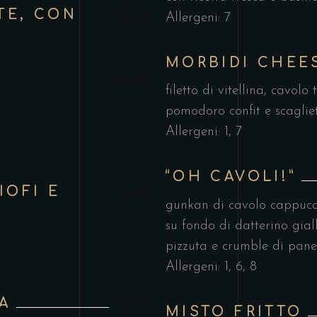
TE, CON
€6,00
Allergeni: 7
MORBIDI CHEE
€4,00
filetto di vitellina, cavol
pomodoro confit e scagliet
Allergeni: 1, 7
“OH CAVOLI!”
IOFI E
€6,00
gunkan di cavolo cappucci
su fondo di datterino gial
pizzuta e crumble di pane 
Allergeni: 1, 6, 8
A
€6,00
MISTO FRITTO