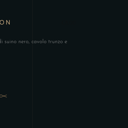
CON
€8,00
A
 di suino nero, cavolo trunzo e