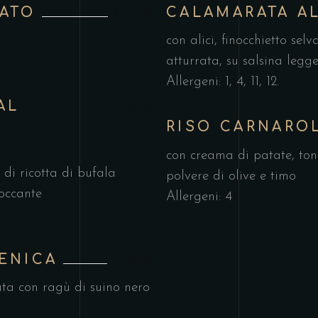
ATO
CALAMARATA A
€17,50
con alici, finocchietto sel
atturrata, su salsina legg
Allergeni: 1, 4, 11, 12.
AL
€16,50
RISO CARNARO
con creama di patate, tonn
 di ricotta di bufala
polvere di olive e timo
occante
Allergeni: 4
ENICA
€16,50
ata con ragù di suino nero