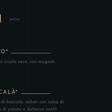
I
NO*
€22,50
in crosta nera, con mugnoli
CALÀ*
€18,90
 di baccalà, saltati con salsa di
 di patate e datterini confit