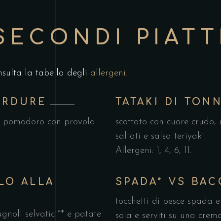
SECONDI PIATT
nsulta la tabella degli
allergeni
.
ERDURE
TATAKI DI TON
€12,90
 e pomodoro con provola
scottato con cuore crudo, 
saltati e salsa teriyaki
Allergeni: 1, 4, 6, 11.
LO ALLA
SPADA* VS BAC
€16,90
tocchetti di pesce spada e
ugnoli selvatici** e patate
soia e serviti su una crema