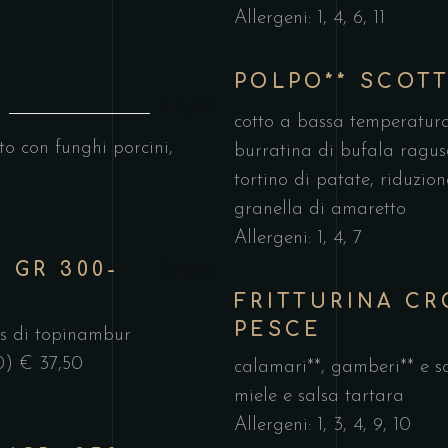
Allergeni: 1, 4, 6, 11
POLPO** SCOT
O
€18,90
cotto a bassa temperatura
to con funghi porcini,
burratina di bufala rag
tortino di patate, riduzio
granella di amaretto
Allergeni: 1, 4, 7
E GR 300-
€22,50
FRITTURINA CR
PESCE
ps di topinambur
0) € 37,50
calamari**, gamberi** e 
miele e salsa tartara
Allergeni: 1, 3, 4, 9, 10