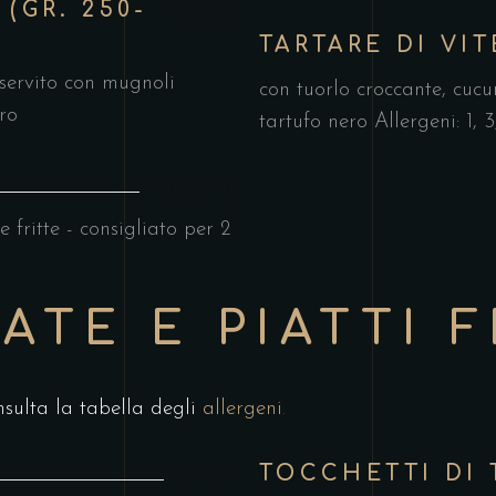
(GR. 250-
€23,90
TARTARE DI VI
, servito con mugnoli
con tuorlo croccante, cucu
ero
tartufo nero Allergeni: 1, 3,
€6,00/hg
 fritte - consigliato per 2
ATE E PIATTI 
nsulta la tabella degli
allergeni
.
TOCCHETTI DI
€10,90