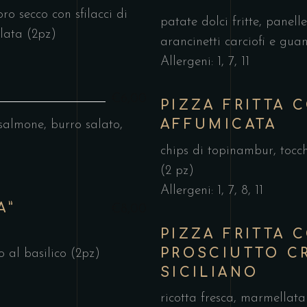
ro secco con sfilacci di
patate dolci fritte, panell
lata (2pz)
arancinetti carciofi e gua
Allergeni: 1, 7, 11
€6,00
PIZZA FRITTA 
AFFUMICATA
salmone, burro salato,
chips di topinambur, tocch
(2 pz)
Allergeni: 1, 7, 8, 11
A”
€8,00
PIZZA FRITTA 
PROSCIUTTO C
o al basilico (2pz)
SICILIANO
ricotta fresca, marmellata 