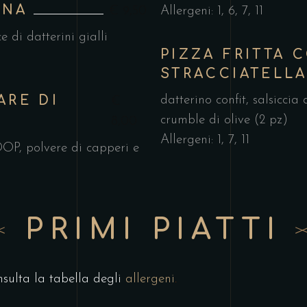
ANA
€ 9,50
Allergeni: 1, 6, 7, 11
e di datterini gialli
PIZZA FRITTA 
STRACCIATELL
ARE DI
datterino confit, salsiccia
€
crumble di olive (2 pz)
8,00
Allergeni: 1, 7, 11
OP, polvere di capperi e
PRIMI PIATTI
nsulta la tabella degli
allergeni
.