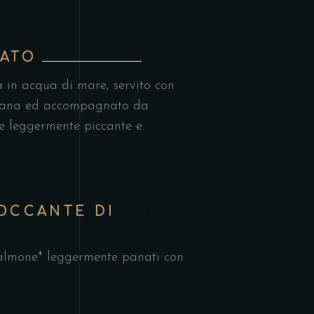
TATO
€19,30
 in acqua di mare, servito con
usana ed accompagnato da
ne leggermente piccante e
OCCANTE DI
€14,00
salmone* leggermente panati con