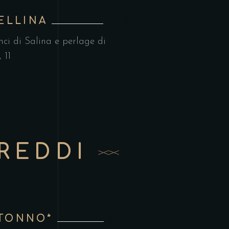
TELLINA
€14,90
nci di Salina e perlage di
 11
FREDDI
 TONNO*
€12,90