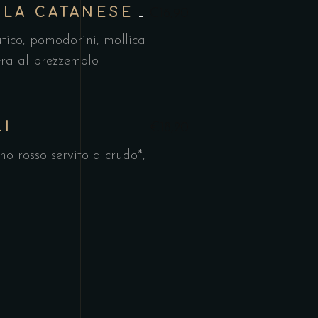
LLA CATANESE
€16,90
vatico, pomodorini, mollica
era al prezzemolo
LI
€18,20
o rosso servito a crudo*,