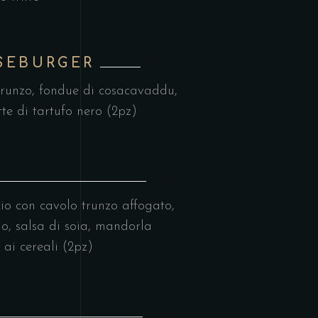
SEBURGER
€10,00
o trunzo, fondue di cosacavaddu,
te di tartufo nero (2pz)
€6,00
o con cavolo trunzo affogato,
lo, salsa di soia, mandorla
ai cereali (2pz)
€12,00