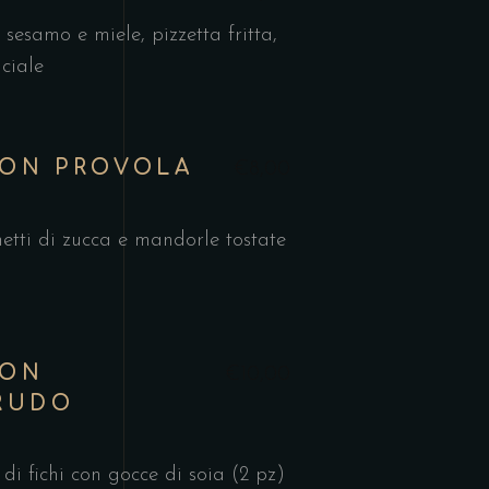
e sesamo e miele, pizzetta fritta,
nciale
CON PROVOLA
€8,00
etti di zucca e mandorle tostate
CON
€10,00
RUDO
di fichi con gocce di soia (2 pz)