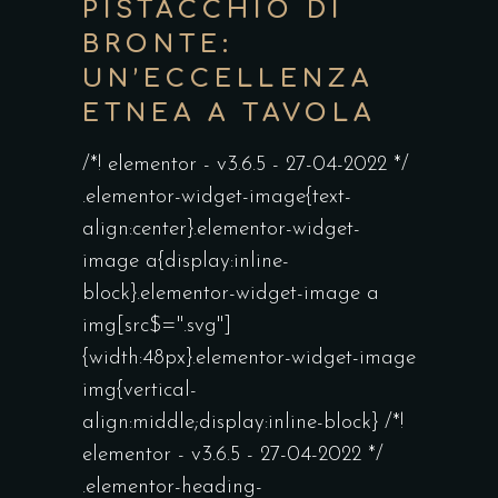
PISTACCHIO DI
BRONTE:
UN’ECCELLENZA
ETNEA A TAVOLA
/*! elementor - v3.6.5 - 27-04-2022 */
.elementor-widget-image{text-
align:center}.elementor-widget-
image a{display:inline-
block}.elementor-widget-image a
img[src$=".svg"]
{width:48px}.elementor-widget-image
img{vertical-
align:middle;display:inline-block} /*!
elementor - v3.6.5 - 27-04-2022 */
.elementor-heading-