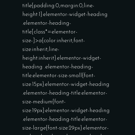
title{padding:0;margin:0;line-
height:1}.elementor-widget-heading
.elementor-heading-
title[class*=elementor-
size-]>a{color:inherit;font-
size:inherit;line-
height:inherit}.elementor-widget-
heading .elementor-heading-
title.elementor-size-small{font-
size:15px}.elementor-widget-heading
.elementor-heading-title.elementor-
size-medium{font-
size:19px}.elementor-widget-heading
.elementor-heading-title.elementor-
size-large{font-size:29px}.elementor-