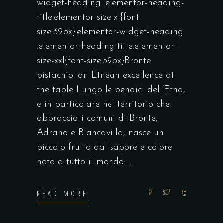
widget-heading .elementor-heading-
title.elementor-size-xl{font-
size:39px}.elementor-widget-heading
.elementor-heading-title.elementor-
size-xxl{font-size:59px}Bronte
pistachio: an Etnean excellence at
the table Lungo le pendici dell’Etna,
e in particolare nel territorio che
abbraccia i comuni di Bronte,
Adrano e Biancavilla, nasce un
piccolo frutto dal sapore e colore
noto a tutto il mondo:
READ MORE